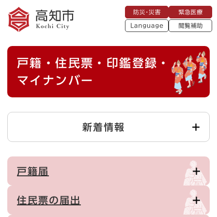
ペ
メニューを飛ばして本文へ
防
緊
ー
災
急
・
L
医
ジ
災
a
療
閲
の
害
n
覧
g
先
u
補
本
頭
a
戸籍・住民票・印鑑登録・
助
g
文
で
e
す
マイナンバー
。
新着情報
戸籍届
住民票の届出