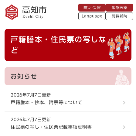
ペ
メニューを飛ばして本文へ
防
緊
ー
災
急
・
L
医
ジ
災
a
療
閲
の
害
n
覧
g
先
u
補
本
頭
a
戸籍謄本・住民票の写しな
助
g
文
で
e
す
ど
。
お知らせ
2026年7月7日更新
戸籍謄本・抄本、附票等について
2026年7月7日更新
住民票の写し・住民票記載事項証明書