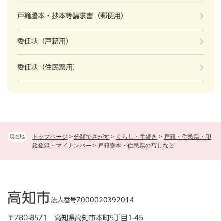
戸籍謄本・抄本等請求書（郵便用）
委任状（戸籍用）
委任状（住民票用）
トップページ
>
分類でさがす
>
くらし・手続き
>
戸籍・住民票・印
現在地
鑑登録・マイナンバー
>
戸籍謄本・住民票の写しなど
高知市
法人番号7000020392014
〒780-8571 高知県高知市本町5丁目1-45