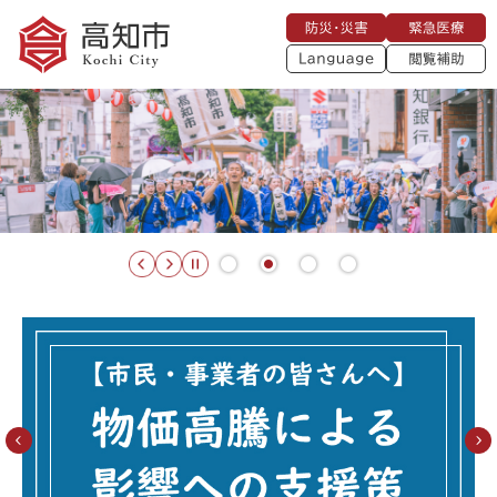
ペ
メニューを飛ばして本文へ
防
緊
ー
災
急
・
L
医
ジ
災
a
療
閲
の
害
n
覧
g
先
u
補
頭
a
助
g
で
e
す
。