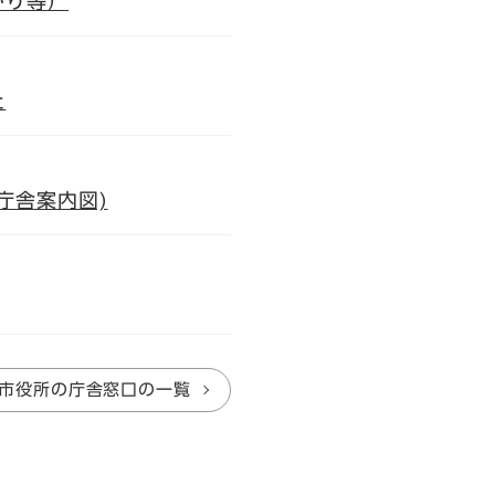
かり等）
た
庁舎案内図)
市役所の庁舎窓口の一覧