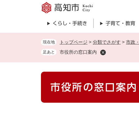
ペ
ー
ジ
くらし・手続き
子育て・教育
の
先
頭
トップページ
>
分類でさがす
>
市政
現在地
で
市役所の窓口案内
足あと
す
。
本
市役所の窓口案内
文