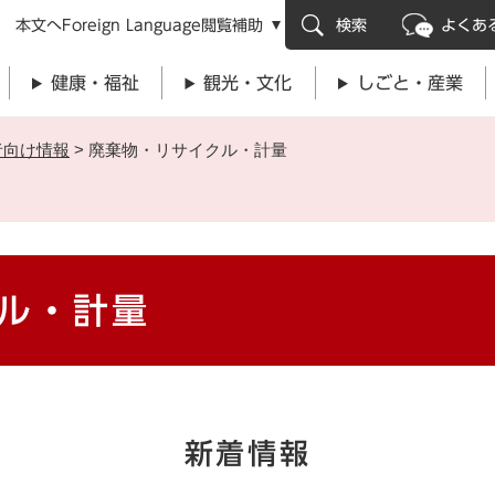
メニューを飛ばして本文へ
本文へ
Foreign Language
閲覧補助
検索
よくあ
健康・福祉
観光・文化
しごと・産業
者向け情報
>
廃棄物・リサイクル・計量
ル・計量
新着情報