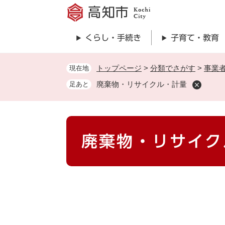
ペ
ー
ジ
くらし・手続き
子育て・教育
の
先
頭
トップページ
>
分類でさがす
>
事業
現在地
で
廃棄物・リサイクル・計量
足あと
す
。
本
廃棄物・リサイク
文