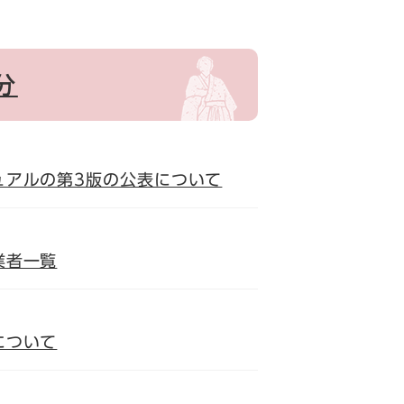
分
ュアルの第3版の公表について
業者一覧
について