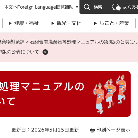
メニューを飛ばして本文へ
本文へ
Foreign Language
閲覧補助
検索
よくあ
健康・福祉
観光・文化
しごと・産業
廃棄物対策課
>
石綿含有廃棄物等処理マニュアルの第3版の公表に
3版の公表について
処理マニュアルの
いて
更新日：2026年5月25日更新
印刷ページ表示