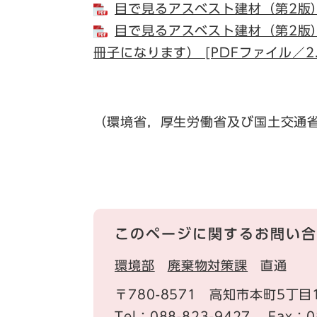
目で見るアスベスト建材（第2版） 
目で見るアスベスト建材（第2版
冊子になります） [PDFファイル／2.
（環境省，厚生労働省及び国土交通
このページに関するお問い合
環境部
廃棄物対策課
直通
〒780-8571
高知市本町5丁目
Tel：088-823-9427
Fax：0