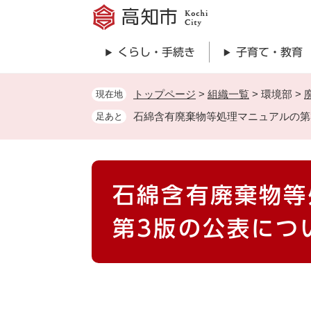
ペ
ー
ジ
くらし・手続き
子育て・教育
の
先
頭
トップページ
>
組織一覧
>
環境部
>
現在地
で
石綿含有廃棄物等処理マニュアルの第
足あと
す
。
本
石綿含有廃棄物等
文
第3版の公表につ