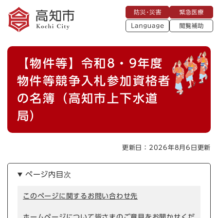
ペ
メニューを飛ばして本文へ
防
緊
ー
災
急
・
L
医
ジ
災
a
療
閲
の
害
n
覧
g
先
u
補
本
頭
a
【物件等】令和8・9年度
助
g
文
で
e
す
物件等競争入札参加資格者
。
の名簿（高知市上下水道
局）
更新日：2026年8月6日更新
ページ内目次
このページに関するお問い合わせ先
ホームページについて皆さまのご意見をお聞かせくだ