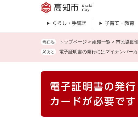
ペ
ー
ジ
くらし・手続き
子育て・教育
の
先
頭
トップページ
>
組織一覧
>
市民協働
現在地
で
電子証明書の発行にはマイナンバーカ
足あと
す
。
本
電子証明書の発行
文
カードが必要です