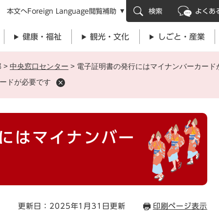
メニューを飛ばして本文へ
本文へ
Foreign Language
閲覧補助
検索
よくあ
健康・福祉
観光・文化
しごと・産業
部
>
中央窓口センター
>
電子証明書の発行にはマイナンバーカード
ードが必要です
にはマイナンバー
更新日：2025年1月31日更新
印刷ページ表示