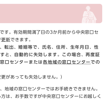
です。有効期間満了日の3か月前から中央窓口セ
で
更新
できます。
、
転出
、
婚姻等で
、
氏名
、
住所
、
生年月日
、
性
ますと
、
自動的に失効します。この場合
、
再度証
窓口センターまたは
各地域の窓口センター
での
更があっても失効しません。）
は、地域の窓口センターではお手続きできません。
方は、お手数ですが中央窓口センターにお越しく