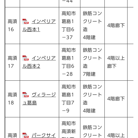
－44
高知市
鉄筋コン
高須
インペリア
葛島1
クリート
4階廊下
16
ル西本1
丁目6
造
－37
4階建
高知市
鉄筋コン
高須
インペリア
葛島1
クリート
4階以上
17
ル西本2
丁目6
造
廊下
－28
7階建
高知市
鉄筋コン
高須
ヴィラージ
葛島1
クリート
4階廊下
18
ュ葛島
丁目7
造
－9
4階建
高知市
鉄筋コン
高須新
高須
パークサイ
クリート
4階以上