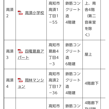
高知市
鉄筋コン
上、南
高須
高須1
クリート
舎4階
高須小学校
1
2
丁目1
造
（第二
－55
4階建
音楽室
を除
く）
高知市
鉄筋コン
高須
四電葛島ア
葛島4
クリート
屋上
3
パート
丁目4
造
－3
6階建
高知市
鉄筋コン
高須
岡林マンシ
高須2
クリート
4階廊下
4
ョン
丁目17
造
－36
4階建
4階廊下
高知市
鉄筋コン