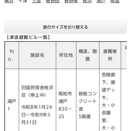
横浜
十津
三里
春野西
春野東
長浜
浦戸
南国
表のサイズを切り替える
【津波避難ビル一覧】
収
Ｎ
構造、階
避難場
施設名
所在地
ｏ．
層
所
各階廊
下、展
旧国民宿舎桂浜
望デッ
高知市
鉄筋コン
荘（停止中）
キ、
浦戸
浦戸
クリート
大・小
1
令和8年1月24
1
830－
造
会議
日～令和9年3
25
5階建
室、
月31日
大・小