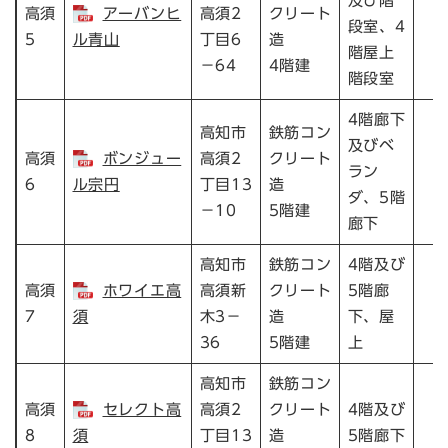
及び階
高須
アーバンヒ
高須2
クリート
段室、4
5
ル青山
丁目6
造
階屋上
－64
4階建
階段室
4階廊下
高知市
鉄筋コン
及びベ
高須
ボンジュー
高須2
クリート
ラン
6
ル宗円
丁目13
造
ダ、5階
－10
5階建
廊下
高知市
鉄筋コン
4階及び
高須
ホワイエ高
高須新
クリート
5階廊
7
須
木3－
造
下、屋
36
5階建
上
高知市
鉄筋コン
高須
セレクト高
高須2
クリート
4階及び
8
須
丁目13
造
5階廊下