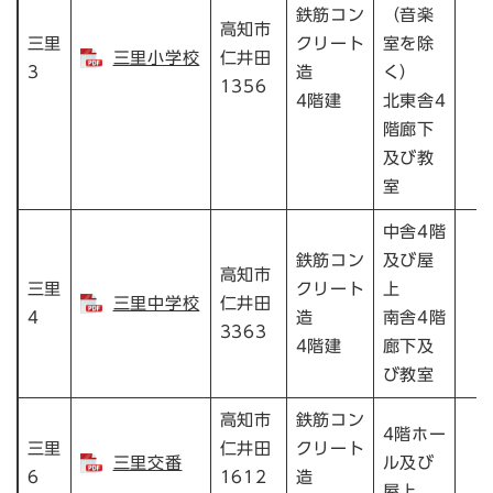
鉄筋コン
（音楽
高知市
三里
クリート
室を除
三里小学校
仁井田
1
3
造
く）
1356
4階建
北東舎4
階廊下
及び教
室
中舎4階
鉄筋コン
及び屋
高知市
三里
クリート
上
三里中学校
仁井田
1
4
造
南舎4階
3363
4階建
廊下及
び教室
高知市
鉄筋コン
4階ホー
三里
仁井田
クリート
三里交番
ル及び
6
1612
造
屋上