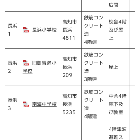
広間
鉄筋コン
高知市
校舎4階
長浜
クリート
長浜小学校
長浜
及び屋
2
1
造
4811
上
4階建
鉄筋コン
高知市
長浜
旧御畳瀬小
クリート
長浜
屋上
2
学校
造
209
3階建
鉄筋コン
高知市
中舎4階
長浜
クリート
南海中学校
長浜
廊下及
3
造
5235
び教室
4階建
4階津波
避難ス