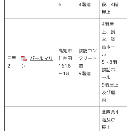
6
4階建
段、4階
屋上
4階屋
上、食
堂、談
話ホー
高知市
鉄筋コン
ル
三里
パールマリ
仁井田
クリート
5～8階
1
2
ン
1618
造
談話ホ
－18
9階建
ール
9階屋上
及び屋
内
北西舎4
階及び
屋上