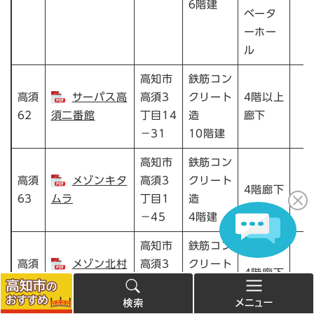
6階建
ベータ
ーホー
ル
高知市
鉄筋コン
高須
サーパス高
高須3
クリート
4階以上
62
須二番館
丁目14
造
廊下
－31
10階建
高知市
鉄筋コン
高須
メゾンキタ
高須3
クリート
4階廊下
63
ムラ
丁目1
造
－45
4階建
高知市
鉄筋コン
高須
メゾン北村
高須3
クリート
4階廊下
64
II
丁目2
造
－20
4階建
高
検
メ