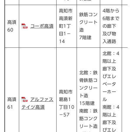
高知市
4階から
鉄筋コン
高須新
6階まで
高須
クリート
コーポ高須
町1丁
の廊下
60
造
目1－
及び物
7階建
14
入通路
北館：4
階以上
廊下及
北館：鉄
びエレ
骨鉄筋コ
ベータ
ンクリー
高知市
ーホー
ト造
高須
アルファス
葛島1
ル
15階建
61
テイツ高須
丁目10
南館：4
南館：鉄
－57
階以上
筋コンク
廊下及
リート造
びエレ