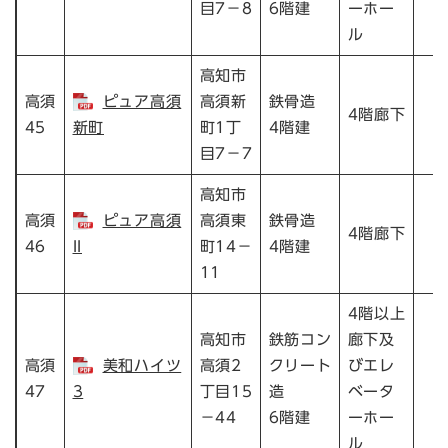
目7－8
6階建
ーホー
ル
高知市
高須
ピュア高須
高須新
鉄骨造
4階廊下
45
新町
町1丁
4階建
目7－7
高知市
高須
ピュア高須
高須東
鉄骨造
4階廊下
46
II
町14－
4階建
11
4階以上
高知市
鉄筋コン
廊下及
高須
美和ハイツ
高須2
クリート
びエレ
47
3
丁目15
造
ベータ
－44
6階建
ーホー
ル