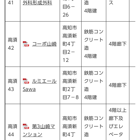
41
外科形成外科
造
ス
目6－
4階建
26
高知市
鉄筋コン
高須新
高須
クリート
コーポ山崎
町4丁
4階廊下
42
造
目2－
4階建
12
高知市
鉄筋コン
高須
ルミエール
高須新
クリート
4階廊下
43
Sawa
町2丁
造
目7－8
4階建
4階以上
高知市
鉄筋コン
廊下及
高須
第3山崎マ
高須新
クリート
びエレ
44
ンション
町4丁
造
ベータ