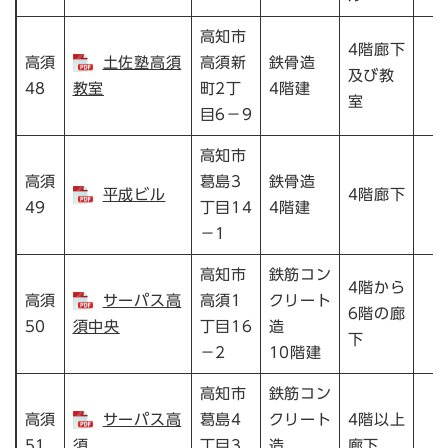
高知市
4階廊下
高須
土佐塾高須
高須新
鉄骨造
及び教
48
教室
町2丁
4階建
室
目6－9
高知市
高須
葛島3
鉄骨造
平成ビル
4階廊下
49
丁目14
4階建
－1
高知市
鉄筋コン
4階から
高須
サーパス高
高須1
クリート
6階の廊
50
須中央
丁目16
造
下
－2
10階建
高知市
鉄筋コン
高須
サーパス高
葛島4
クリート
4階以上
51
須
丁目3
造
廊下