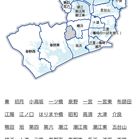
秦
初月
小高坂
一ツ橋
泉野
一宮
一宮東
布師田
江陽
江ノ口
はりまや橋
昭和
高須
大津
介良
鴨田
旭
第四
第六
潮江
潮江南
潮江東
五台山