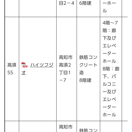
目2－4
6階建
ーホー
ル
4階～7
階：廊
下及び
エレベ
ーター
高知市
鉄筋コン
ホール
高須
ハイツフジ
高須2
クリート
8階：廊
55
オ
丁目1
造
下、バ
－7
8階建
ルコニ
ー及び
エレベ
ーター
ホール
高知市
鉄筋コン