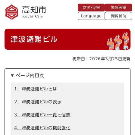
ペ
メニューを飛ばして本文へ
防
緊
ー
災
急
・
L
医
ジ
災
a
療
閲
の
害
n
覧
g
先
u
補
本
頭
a
津波避難ビル
助
g
文
で
e
す
。
更新日：2026年3月25日更新
ページ内目次
1．津波避難ビルとは
2．津波避難ビルの表示
3．津波避難ビル一覧と個票
4．津波避難ビルの機能強化