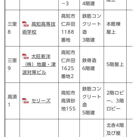
－3
4階建
高知市
鉄筋コン
三里
高知高等技
仁井田
クリート
本館棟
8
術学校
1188
造
屋上
番地
3階建
高知市
大旺新洋
三里
仁井田
鉄骨造
（株）地震・津
5階屋上
9
1625
6階建
波対策ビル
番地2
鉄筋コン
高知市
2階ロビ
高須
クリート
セリーズ
高須砂
ー、3階
1
造
地155
ロビー
5階建
北舎4階
及び屋