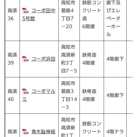
高知市
鉄筋コン
廊下及
高須
コーポ田中
葛島4
クリート
びエレ
36
5号館
丁目7
造
ベータ
－20
6階建
ーホー
ル
高知市
高須
高須新
鉄骨造
コーポ浜田
4階廊下
39
町3丁
4階建
目7－5
高知市
高須
コーポマル
葛島3
鉄骨造
4階廊下
40
ミ
丁目14
4階建
－3
高知市
鉄筋コン
高須新
高須
青木脳神経
クリート
4階テラ
町1丁