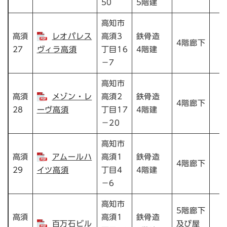
50
5階建
高知市
高須
レオパレス
高須3
鉄骨造
4階廊下
27
ヴィラ高須
丁目16
4階建
－7
高知市
高須
メゾン・レ
高須2
鉄骨造
4階廊下
28
ーヴ高須
丁目17
4階建
－20
高知市
高須
アムールハ
高須1
鉄骨造
4階廊下
29
イツ高須
丁目4
4階建
－6
高知市
5階廊下
高須
高須1
鉄骨造
百万石ビル
及び屋