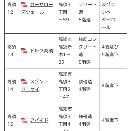
高須
カーサロー
高須3
クリート
及びエ
12
ズヴェール
丁目1
造
レベー
－59
5階建
ターホ
ール
高知市
鉄筋コン
高須
高須新
クリート
4階及び
ドルフ高須
13
木1－
造
5階廊下
29
5階建
高知市
高須
メゾン・
高須3
鉄骨造
4階廊下
14
ド・ケイ
丁目2
4階建
－47
高知市
高須
高須3
鉄骨造
アバイド
4階廊下
15
丁目4
4階建