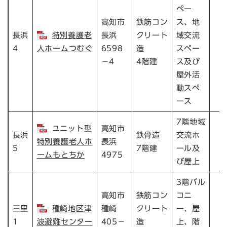
ペー
高知市
鉄筋コン
ス、地
長浜
特別養護老
長浜
クリート
域交流
4
人ホームつむぐ
6598
造
スペー
－4
4階建
ス及び
屋外活
動スペ
ース
7階地域
ユニット型
高知市
長浜
鉄骨造
交流ホ
特別養護老人ホ
長浜
5
7階建
ール及
ームもとちか
4975
び屋上
3階バル
高知市
鉄筋コン
コニ
三里
種崎地区津
種崎
クリート
ー、屋
1
波避難センター
405－
造
上、階