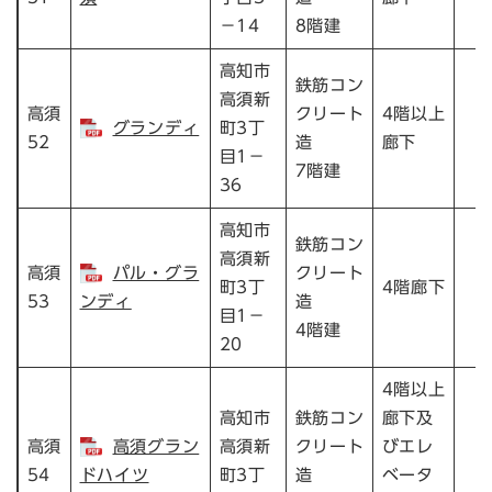
－14
8階建
高知市
鉄筋コン
高須新
高須
クリート
4階以上
グランディ
町3丁
52
造
廊下
目1－
7階建
36
高知市
鉄筋コン
高須新
高須
パル・グラ
クリート
町3丁
4階廊下
53
ンディ
造
目1－
4階建
20
4階以上
高知市
鉄筋コン
廊下及
高須
高須グラン
高須新
クリート
びエレ
54
ドハイツ
町3丁
造
ベータ