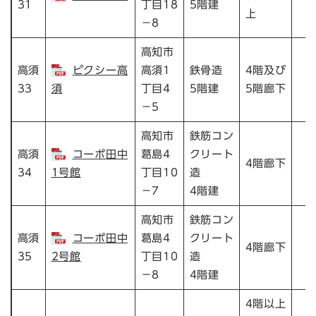
31
丁目18
5階建
上
－8
高知市
高須
ピクシー高
高須1
鉄骨造
4階及び
33
須
丁目4
5階建
5階廊下
－5
高知市
鉄筋コン
高須
コーポ田中
葛島4
クリート
4階廊下
34
1号館
丁目10
造
－7
4階建
高知市
鉄筋コン
高須
コーポ田中
葛島4
クリート
4階廊下
35
2号館
丁目10
造
－8
4階建
4階以上