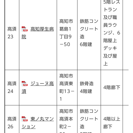
5階レス
トラン
及び職
高知市
鉄筋コン
員ラウ
高須
高知厚生病
葛島1
クリート
ンジ、6
23
院
丁目9
造
階屋上
－50
6階建
デッキ
及び屋
上
高知市
高須
ジューヌ高
高須東
鉄骨造
4階廊下
24
須
町13－
4階建
1
高知市
鉄筋コン
高須
東ノ丸マン
高須本
クリート
4階以上
26
ション
町2－
造
廊下