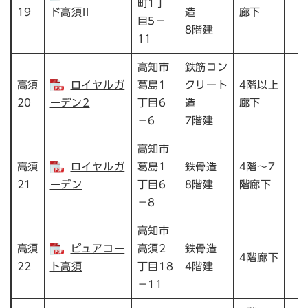
町1丁
19
ド高須II
造
廊下
目5－
8階建
11
高知市
鉄筋コン
高須
ロイヤルガ
葛島1
クリート
4階以上
20
ーデン2
丁目6
造
廊下
－6
7階建
高知市
高須
ロイヤルガ
葛島1
鉄骨造
4階～7
21
ーデン
丁目6
8階建
階廊下
－8
高知市
高須
ピュアコー
高須2
鉄骨造
4階廊下
22
ト高須
丁目18
4階建
－11