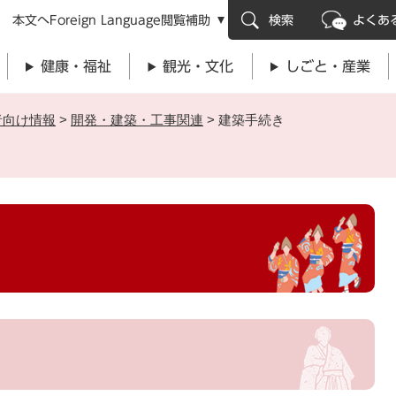
メニューを飛ばして本文へ
本文へ
Foreign Language
閲覧補助
検索
よくあ
健康・福祉
観光・文化
しごと・産業
者向け情報
>
開発・建築・工事関連
>
建築手続き