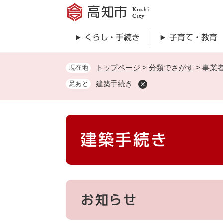
ペ
ー
ジ
くらし・手続き
子育て・教育
の
先
頭
トップページ
>
分類でさがす
>
事業
現在地
で
建築手続き
足あと
す
。
本
建築手続き
文
お知らせ