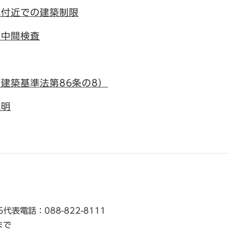
地付近での建築制限
る中間検査
建築基準法第86条の8）
証明
5
代表電話：088-822-8111
まで