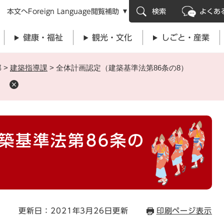
メニューを飛ばして本文へ
本文へ
Foreign Language
閲覧補助
検索
よくあ
健康・福祉
観光・文化
しごと・産業
部
>
建築指導課
>
全体計画認定（建築基準法第86条の8）
）
築基準法第86条の
更新日：2021年3月26日更新
印刷ページ表示