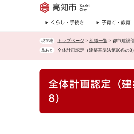
ペ
ー
ジ
くらし・手続き
子育て・教育
の
先
頭
トップページ
>
組織一覧
>
都市建設
現在地
で
全体計画認定（建築基準法第86条の8
足あと
す
。
本
全体計画認定（建
文
8）