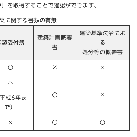
等」を取得することで確認ができます。
築に関する書類の有無
建築基準法令によ
建築計画概要
確認受付簿
る
書
処分等の概要書
〇
×
×
△
〇
×
平成6年ま
で）
×
〇
〇