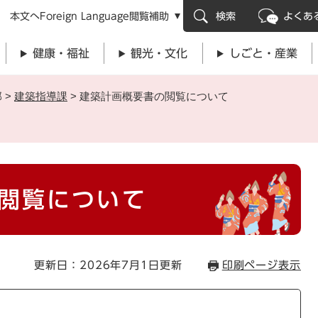
メニューを飛ばして本文へ
本文へ
Foreign Language
閲覧補助
検索
よくあ
健康・福祉
観光・文化
しごと・産業
部
>
建築指導課
>
建築計画概要書の閲覧について
閲覧について
更新日：2026年7月1日更新
印刷ページ表示