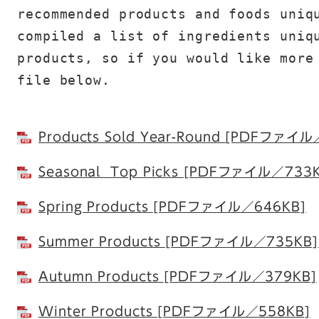
recommended products and foods uniqu
compiled a list of ingredients uniqu
products, so if you would like more 
file below.
Products Sold Year-Round [PDFファイル
Seasonal Top Picks [PDFファイル／733K
Spring Products [PDFファイル／646KB]
Summer Products [PDFファイル／735KB]
Autumn Products [PDFファイル／379KB]
Winter Products [PDFファイル／558KB]