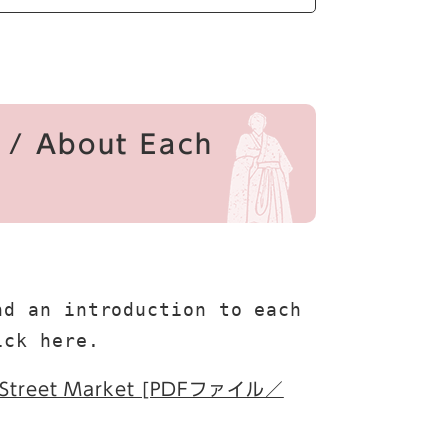
s / About Each
d an introduction to each 
ick here.
ch Street Market [PDFファイル／