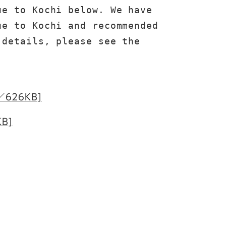
e to Kochi below. We have 
e to Kochi and recommended 
details, please see the 
／626KB]
B]