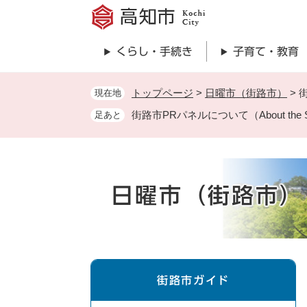
ペ
ー
ジ
くらし・手続き
子育て・教育
の
先
頭
トップページ
>
日曜市（街路市）
>
街
現在地
で
街路市PRパネルについて（About the Stre
足あと
す
。
日曜市（街路市）
街路市ガイド