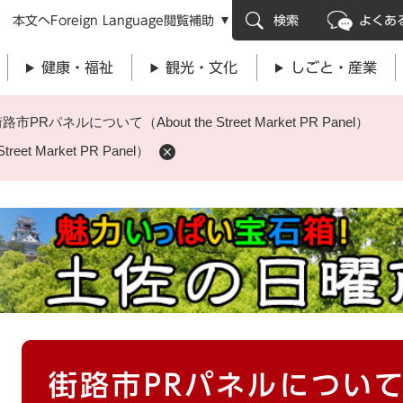
メニューを飛ばして本文へ
本文へ
Foreign Language
閲覧補助
検索
よくあ
健康・福祉
観光・文化
しごと・産業
路市PRパネルについて（About the Street Market PR Panel）
et Market PR Panel）
本
街路市PRパネルについて
文