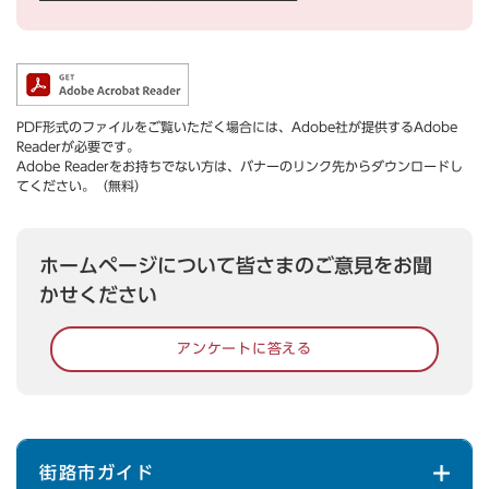
PDF形式のファイルをご覧いただく場合には、Adobe社が提供するAdobe
Readerが必要です。
Adobe Readerをお持ちでない方は、バナーのリンク先からダウンロードし
てください。（無料）
ホームページについて皆さまのご意見をお聞
かせください
アンケートに答える
街路市ガイド