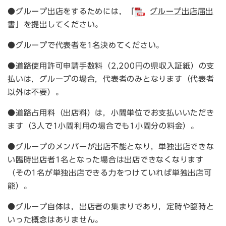
●グループ出店をするためには，「
グループ出店届出
書
」を提出してください。
●グループで代表者を1名決めてください。
●道路使用許可申請手数料（2,200円の県収入証紙）の支
払いは，グループの場合，代表者のみとなります（代表者
以外は不要）。
●道路占用料（出店料）は，小間単位でお支払いいただき
ます（3人で1小間利用の場合でも1小間分の料金）。
●グループのメンバーが出店不能となり，単独出店できな
い臨時出店者1名となった場合は出店できなくなります
（その1名が単独出店できる力をつけていれば単独出店可
能）。
●グループ自体は，出店者の集まりであり，定時や臨時と
いった概念はありません。