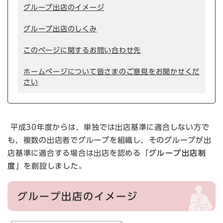
グループ出店のイメージ
グループ出店のしくみ
このページに関するお問い合わせ先
ホームページについて皆さまのご意見をお聞かせくだ
さい
平成30年度からは，単独では出店基準に適合しない方で
も，複数の出店者でグループを組織し，そのグループが出
店基準に適合する場合は出店を認める「
グループ出店制
度
」を創設しました。
グループ出店のイメージ