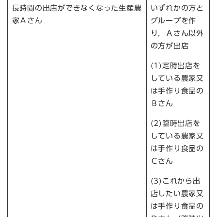
長時間の出店ができなくなった生産農
いずれかの方と
家Ａさん
グループを作
り，Ａさん以外
の方が出店
(1)定時出店を
している農家又
は手作り食品の
Ｂさん
(2)臨時出店を
している農家又
は手作り食品の
Ｃさん
(3)これから出
店したい農家又
は手作り食品の