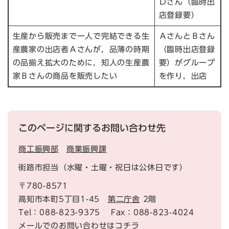
Ｄさん（臨時出
店登録要）
生産から販売まで一人で完結できる生
ＡさんとＢさん
産農家の出店者Ａさんが，品薄の時期
（臨時出店登録
の品揃え拡大のために，知人の生産農
要）がグループ
家Ｂさんの商品を販売したい
を作り，出店
このページに関するお問い合わせ先
商工振興部
商業振興課
街路市担当（水曜・土曜・祝日は公休日です）
〒780-8571
高知市本町5丁目1-45
第二庁舎
2階
Tel：088-823-9375
Fax：088-823-4024
メールでのお問い合わせはコチラ