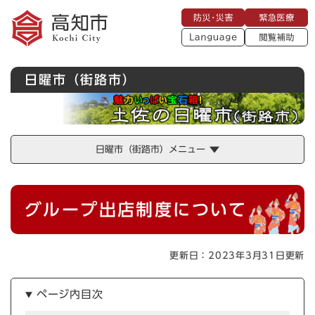
ペ
メニューを飛ばして本文へ
防
緊
ー
災
急
・
L
医
ジ
災
a
療
閲
の
害
n
覧
g
先
u
補
日曜市（街路市）
頭
a
助
g
で
e
す
。
日曜市（街路市）メニュー
本
グループ出店制度について
文
更新日：2023年3月31日更新
ページ内目次