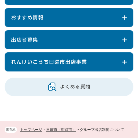
おすすめ情報
出店者募集
れんけいこうち日曜市出店事業
よくある質問
トップページ
>
日曜市（街路市）
>
グループ出店制度について
現在地