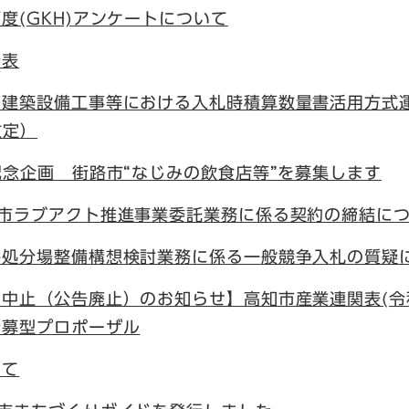
度(GKH)アンケートについて
公表
・建築設備工事等における入札時積算数量書活用方式
改定）
記念企画 街路市“なじみの飲食店等”を募集します
知市ラブアクト推進事業委託業務に係る契約の締結に
終処分場整備構想検討業務に係る一般競争入札の質疑
中止（公告廃止）のお知らせ】高知市産業連関表(令
公募型プロポーザル
いて