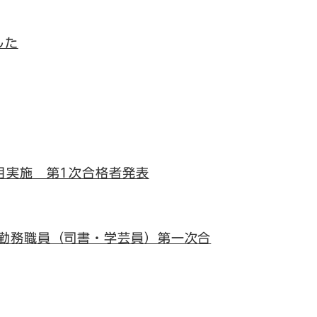
した
月実施 第1次合格者発表
勤務職員（司書・学芸員）第一次合