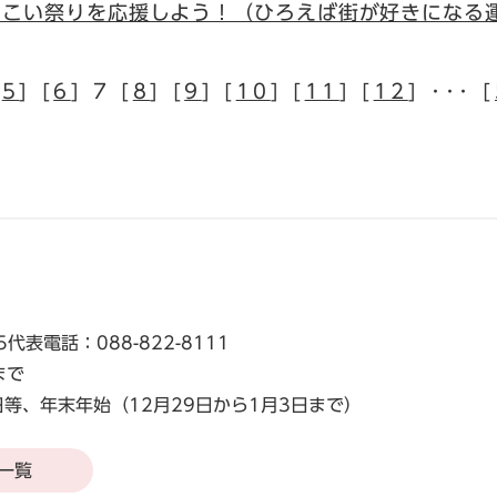
さこい祭りを応援しよう！（ひろえば街が好きになる
[
5
] [
6
] 7 [
8
] [
9
] [
10
] [
11
] [
12
] ･･･ [
5
代表電話：088-822-8111
まで
等、年末年始（12月29日から1月3日まで）
一覧