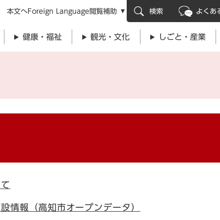
メニューを飛ばして本文へ
本文へ
Foreign Language
閲覧補助
検索
よくあ
健康・福祉
観光・文化
しごと・産業
いて
施設情報（高知市オープンデータ）