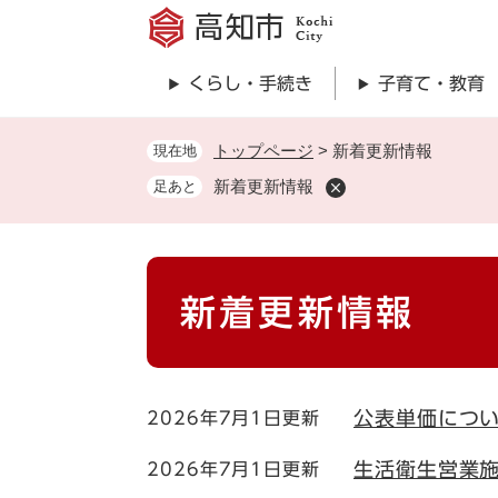
ペ
ー
ジ
くらし・手続き
子育て・教育
の
先
頭
トップページ
>
新着更新情報
現在地
で
新着更新情報
足あと
す
。
本
新着更新情報
文
公表単価につ
2026年7月1日更新
生活衛生営業
2026年7月1日更新