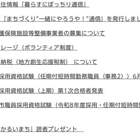
定住情報「暮らすにぼっちり通信」
「まちづくり“一緒にやろうや！”通信」を発行しま
介護保険施設等整備事業者の募集について
イレージ（ボランティア制度）
納税（地方創生応援税制） について
採用資格試験（任期付短時間勤務職員（事務2））6
採用資格試験（上期）第1次合格者発表
知市職員採用資格試験（令和8年度採用・任期付短時間
あかるいまち」読者プレゼント