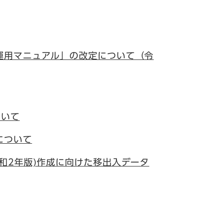
運用マニュアル」の改定について（令
ついて
について
和2年版)作成に向けた移出入データ