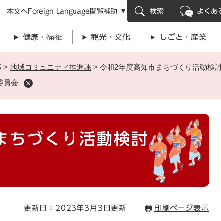
メニューを飛ばして本文へ
本文へ
Foreign Language
閲覧補助
検索
よくあ
健康・福祉
観光・文化
しごと・産業
部
>
地域コミュニティ推進課
>
令和2年度高知市まちづくり活動検
委員会
まちづくり活動検討
更新日：2023年3月3日更新
印刷ページ表示