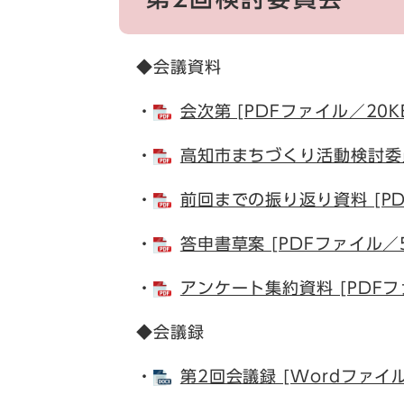
◆会議資料
・
会次第 [PDFファイル／20K
・
高知市まちづくり活動検討委員
・
前回までの振り返り資料 [PD
・
答申書草案 [PDFファイル／5
・
アンケート集約資料 [PDFフ
◆会議録
・
第2回会議録 [Wordファイル