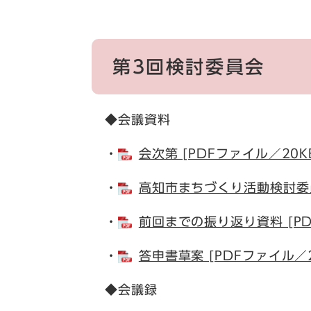
第3回検討委員会
◆会議資料
・
会次第 [PDFファイル／20K
・
高知市まちづくり活動検討委員
・
前回までの振り返り資料 [PD
・
答申書草案 [PDFファイル／2
◆会議録