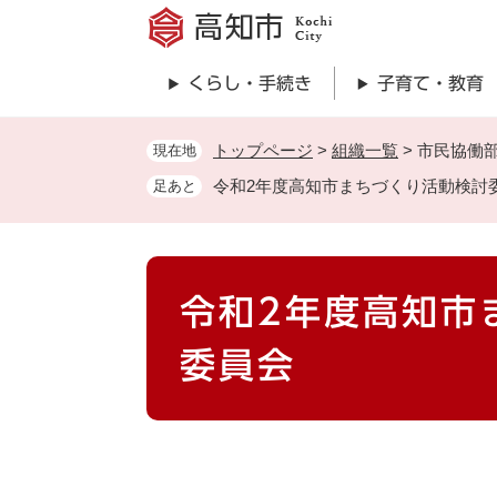
ペ
ー
ジ
くらし・手続き
子育て・教育
の
先
頭
トップページ
>
組織一覧
>
市民協働
現在地
で
令和2年度高知市まちづくり活動検討
足あと
す
。
本
令和2年度高知市
文
委員会