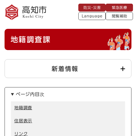
ペ
メニューを飛ばして本文へ
防
緊
ー
災
急
・
L
医
ジ
災
a
療
閲
の
害
n
覧
g
先
u
補
本
頭
a
地籍調査課
助
g
文
で
e
す
。
新着情報
ページ内目次
地籍調査
住居表示
リンク