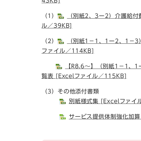
43KB]
（1）
（別紙2、3ー2）介護給付費
ル／39KB]
（2）
（別紙1－1、1ー2、1－3
ファイル／114KB]
【R8.6～】（別紙1－1、
覧表 [Excelファイル／115KB]
（3）その他添付書類
別紙様式集 [Excelファイル
サービス提供体制強化加算に関