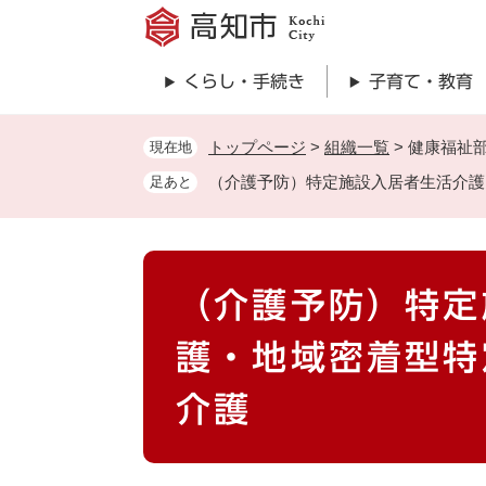
ペ
ー
ジ
くらし・手続き
子育て・教育
の
先
頭
トップページ
>
組織一覧
>
健康福祉
現在地
で
（介護予防）特定施設入居者生活介護
足あと
す
。
本
（介護予防）特定
文
護・地域密着型特
介護