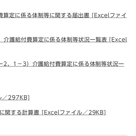
算定に係る体制等に関する届出書 [Excelファイ
）介護給付費算定に係る体制等状況一覧表 [Excel
1ー2、1－3）介護給付費算定に係る体制等状況一
／297KB]
する計算書 [Excelファイル／29KB]