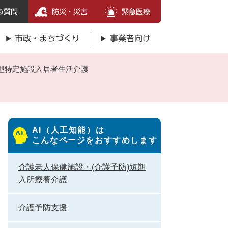
る質問
防災・災害
緊急医療
市政・まちづくり
事業者向け
型特定施設入居者生活介護
AI（人工知能）は
こんなページをおすすめします
介護老人保健施設・(介護予防)短期
入所療養介護
介護予防支援