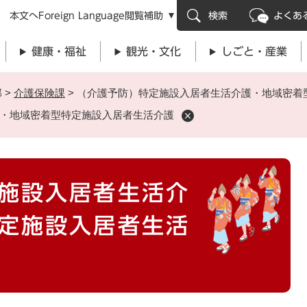
メニューを飛ばして本文へ
本文へ
Foreign Language
閲覧補助
検索
よくあ
健康・福祉
観光・文化
しごと・産業
部
>
介護保険課
>
（介護予防）特定施設入居者生活介護・地域密着
・地域密着型特定施設入居者生活介護
施設入居者生活介
定施設入居者生活