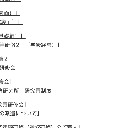
（表面）」
（裏面）」
〔基礎編〕」
等研修2 （学級経営）」
修2」
研修会」
研修会」
育研究所 研究員制度」
導教員研修会」
の派遣について」
教育課題研修（選択研修）のご案内」