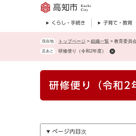
ペ
ー
ジ
くらし・手続き
子育て・教育
の
先
頭
トップページ
>
組織一覧
>
教育委員
現在地
で
研修便り（令和2年度）
足あと
す
。
本
研修便り（令和2
文
ページ内目次