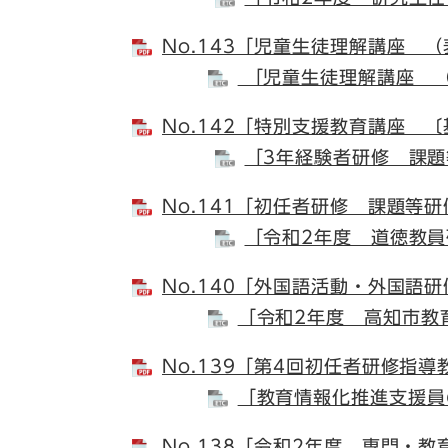
No.143「児童生徒理解講座 
「児童生徒理解講座 
No.142「特別支援教育講座 
「3年経験者研修 課題
No.141「初任者研修 課題等研
「令和2年度 道徳教員
No.140「外国語活動・外国語
「令和2年度 高知市教
No.139「第4回初任者研修指
「教育情報化推進支援員
No.138「令和2年度 専門・