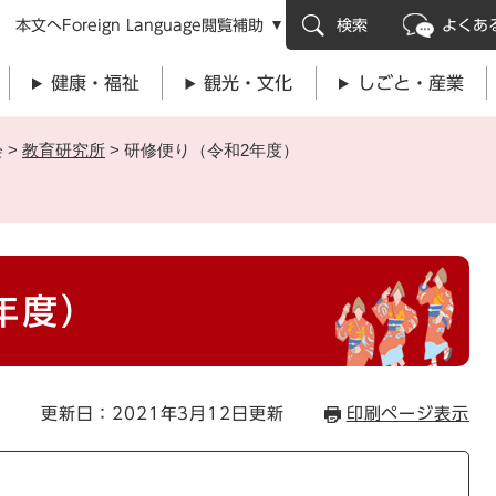
メニューを飛ばして本文へ
本文へ
Foreign Language
閲覧補助
検索
よくあ
健康・福祉
観光・文化
しごと・産業
会
>
教育研究所
>
研修便り（令和2年度）
年度）
更新日：2021年3月12日更新
印刷ページ表示