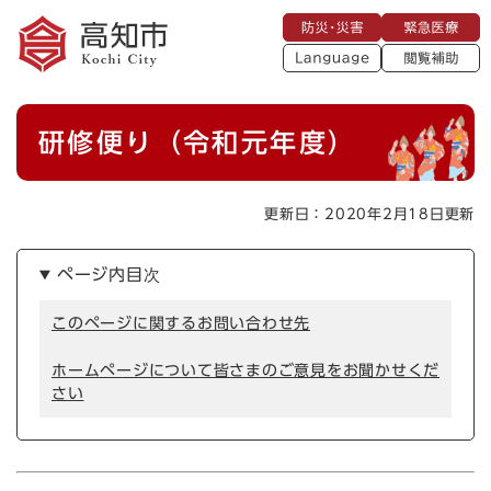
ペ
メニューを飛ばして本文へ
防
緊
ー
災
急
・
L
医
ジ
災
a
療
閲
の
害
n
覧
g
先
u
補
本
頭
a
研修便り（令和元年度）
助
g
文
で
e
す
。
更新日：2020年2月18日更新
ページ内目次
このページに関するお問い合わせ先
ホームページについて皆さまのご意見をお聞かせくだ
さい