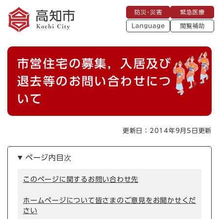
ペ
メニューを飛ばして本文へ
防
緊
ー
災
急
・
L
医
ジ
災
a
療
閲
の
害
n
覧
g
先
u
補
本
頭
a
市営住宅の募集，入居及び
助
g
文
で
e
す
退去等のお問い合わせにつ
。
いて
更新日：2014年9月5日更新
ページ内目次
このページに関するお問い合わせ先
ホームページについて皆さまのご意見をお聞かせくだ
さい