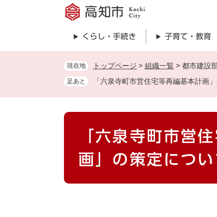
ペ
ー
ジ
くらし・手続き
子育て・教育
の
先
頭
トップページ
>
組織一覧
>
都市建設
現在地
で
「六泉寺町市営住宅等再編基本計画」
足あと
す
。
本
「六泉寺町市営住
文
画」の策定につい