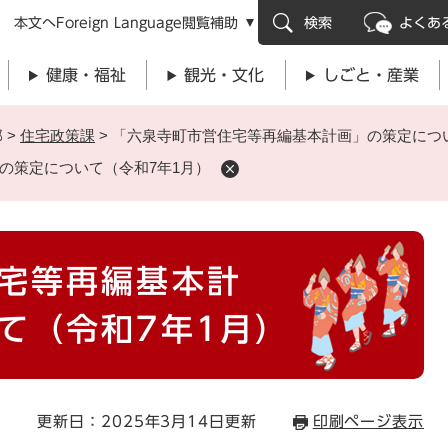
メニューを飛ばして本文へ
本文へ
Foreign Language
閲覧補助
検索
よくあ
健康・福祉
観光・文化
しごと・産業
部
>
住宅政策課
>
「六泉寺町市営住宅等再編基本計画」の策定につい
の策定について（令和7年1月）
宅等再編基本計
て（令和7年1月）
更新日：2025年3月14日更新
印刷ページ表示