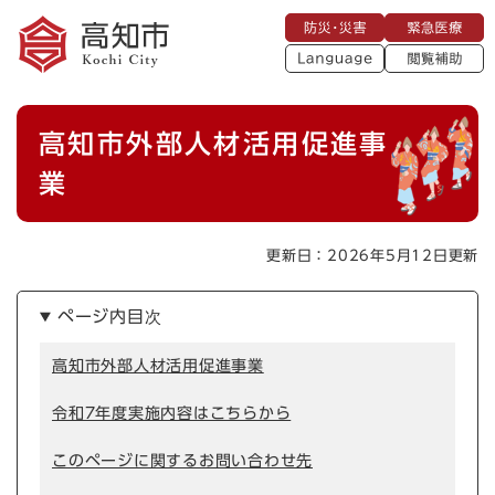
ペ
メニューを飛ばして本文へ
防
緊
ー
災
急
・
L
医
ジ
災
a
療
閲
の
害
n
覧
g
先
u
補
本
頭
a
高知市外部人材活用促進事
助
g
文
で
e
す
業
。
更新日：2026年5月12日更新
ページ内目次
高知市外部人材活用促進事業
令和7年度実施内容はこちらから
このページに関するお問い合わせ先