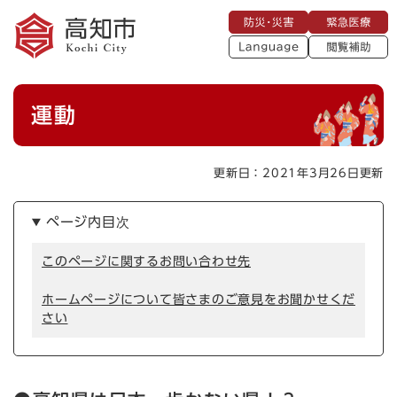
ペ
メニューを飛ばして本文へ
防
緊
ー
災
急
・
L
医
ジ
災
a
療
閲
の
害
n
覧
g
先
u
補
本
頭
a
運動
助
g
文
で
e
す
。
更新日：2021年3月26日更新
ページ内目次
このページに関するお問い合わせ先
ホームページについて皆さまのご意見をお聞かせくだ
さい