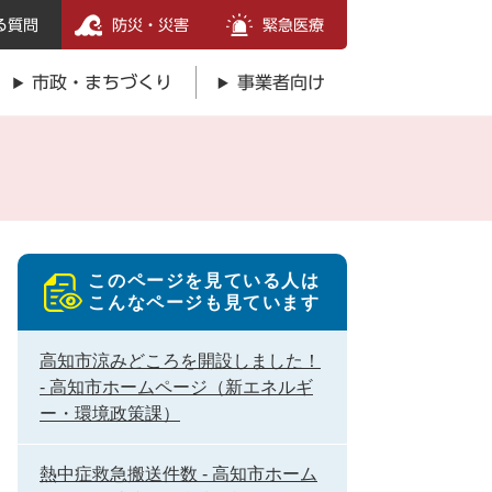
る質問
防災・災害
緊急医療
市政・まちづくり
事業者向け
このページを見ている人は
こんなページも見ています
高知市涼みどころを開設しました！
- 高知市ホームページ（新エネルギ
ー・環境政策課）
熱中症救急搬送件数 - 高知市ホーム