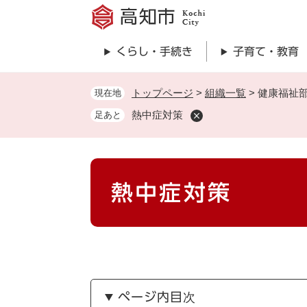
ペ
ー
ジ
くらし・手続き
子育て・教育
の
先
頭
トップページ
>
組織一覧
>
健康福祉
現在地
で
熱中症対策
足あと
す
。
本
熱中症対策
文
ページ内目次