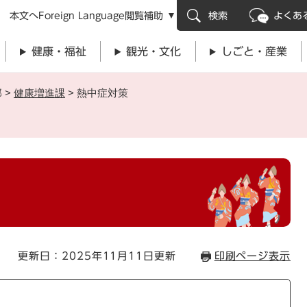
メニューを飛ばして本文へ
本文へ
Foreign Language
閲覧補助
検索
よくあ
健康・福祉
観光・文化
しごと・産業
部
>
健康増進課
>
熱中症対策
更新日：2025年11月11日更新
印刷ページ表示