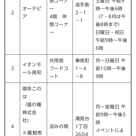
憩コーナ
土曜日 午前9
追手筋
オーテピ
ー
時～午後6時
2
2－1
ア
4階 休
（7・8月は午
－1
憩コーナ
後8時まで）
ー
日曜日・祝日
午前9時～午後
6時
共用部
秦南町
月～日曜日 午
イオンモ
3
フードコ
1－4
前10時～午後
ール高知
ート
－8
9時
喫茶この
は
（福の種
月～金曜日 午
株式会
前9時～午後5
潮見台
社）
時
4
涼みの間
1丁目
イベントによ
※高知市
2604