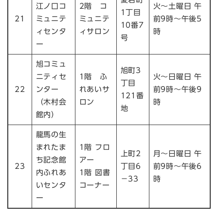
江ノ口コ
2階 コ
火～土曜日 午
1丁目
21
ミュニテ
ミュニテ
前9時～午後5
10番7
ィセンタ
ィサロン
時
号
ー
旭コミュ
旭町3
ニティセ
1階 ふ
火～日曜日 午
丁目
22
ンター
れあいサ
前9時～午後9
121番
（木村会
ロン
時
地
館内）
龍馬の生
まれたま
1階 フロ
上町2
月～日曜日 午
ち記念館
アー
23
丁目6
前9時～午後6
内ふれあ
1階 図書
－33
時
いセンタ
コーナー
ー