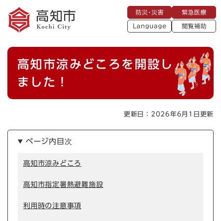
ペ
メニューを飛ばして本文へ
防
緊
ー
災
急
・
L
医
ジ
災
a
療
閲
の
害
n
覧
g
先
u
補
本
頭
a
高知市涼みどころを開設し
助
g
文
で
e
す
ました！
。
更新日：2026年6月1日更新
ページ内目次
高知市涼みどころ
高知市指定暑熱避難施設
利用時の注意事項