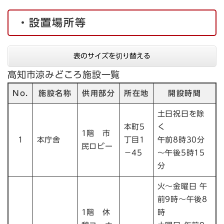
・設置場所等
表のサイズを切り替える
高知市涼みどころ施設一覧
No.
施設名称
供用部分
所在地
開設時間
土日祝日を除
本町5
く
1階 市
1
本庁舎
丁目1
午前8時30分
民ロビー
－45
～午後5時15
分
火～金曜日 午
前9時～午後8
1階 休
時