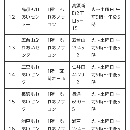
高須新
高須ふれ
1階 ふ
火～土曜日 午
町2丁
12
あいセン
れあいサ
前9時～午後5
目5－
ター
ロン
時
15
五台山ふ
1階 ふ
五台山
火～土曜日 午
13
れあいセ
れあいサ
2945
前9時～午後5
ンター
ロン
－2
時
三里ふれ
仁井田
火～土曜日 午
1階 玄
14
あいセン
4229
前9時～午後5
関ホール
ター
－2
時
長浜ふれ
1階 ふ
長浜
火～土曜日 午
15
あいセン
れあいサ
690－
前9時～午後5
ター
ロン
5
時
浦戸ふれ
1階 ふ
浦戸
火～土曜日 午
16
あいセン
れあいサ
274－
前9時～午後5