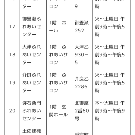
ター
ロン
9
時
御畳瀬ふ
火～土曜日 午
1階 ホ
御畳瀬
17
れあいセ
前9時～午後5
ール
252
ンター
時
大津ふれ
1階 ふ
大津乙
火～土曜日 午
18
あいセン
れあいサ
930－
前9時～午後5
ター
ロン
5
時
介良ふれ
1階 ふ
火～土曜日 午
介良乙
19
あいセン
れあいサ
前9時～午後5
2286
ター
ロン
時
弥右衛門
北御座
木～火曜日 午
1階 玄
20
ふれあい
2番60
前9時～午後9
関ホール
センター
号
時
土佐建機
愛宕町