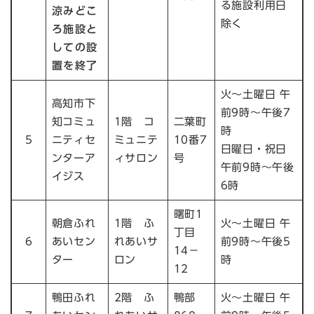
る施設利用日
涼みどこ
除く
ろ施設と
しての設
置を終了
火～土曜日 午
高知市下
前9時～午後7
知コミュ
1階 コ
二葉町
時
5
ニティセ
ミュニテ
10番7
日曜日・祝日
ンターア
ィサロン
号
午前9時～午後
イジス
6時
曙町1
朝倉ふれ
1階 ふ
火～土曜日 午
丁目
6
あいセン
れあいサ
前9時～午後5
14－
ター
ロン
時
12
鴨田ふれ
2階 ふ
鴨部
火～土曜日 午