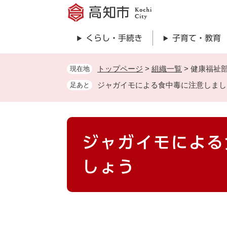
ペ
ー
ジ
くらし・手続き
子育て・教育
の
先
頭
トップページ
>
組織一覧
>
健康福祉
現在地
で
ジャガイモによる食中毒に注意しまし
足あと
す
。
本
ジャガイモによる
文
しょう