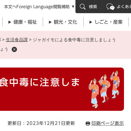
メニューを飛ばして本文へ
本文へ
Foreign Language
閲覧補助
検索
よくあ
健康・福祉
観光・文化
しごと・産業
部
>
生活食品課
>
ジャガイモによる食中毒に注意しましょう
ょう
食中毒に注意しま
更新日：2023年12月21日更新
印刷ページ表示