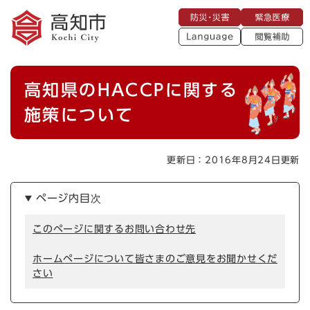
ペ
メニューを飛ばして本文へ
防
緊
ー
災
急
・
L
医
ジ
災
a
療
閲
の
害
n
覧
g
先
u
補
本
頭
a
高知県のHACCPに関する
助
g
文
で
e
す
施策について
。
更新日：2016年8月24日更新
ページ内目次
このページに関するお問い合わせ先
ホームページについて皆さまのご意見をお聞かせくだ
さい