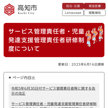
ペ
メニューを飛ばして本文へ
防
緊
ー
災
急
・
L
医
ジ
災
a
療
閲
の
害
n
覧
g
先
u
補
本
頭
a
サービス管理責任者・児童
助
g
文
で
e
す
発達支援管理責任者研修制
。
度について
更新日：2023年6月16日更新
ページ内目次
令和5年6月30日付サービス管理責任者等に関する告
示の改正
サービス管理責任者・児童発達支援管理責任者研修制