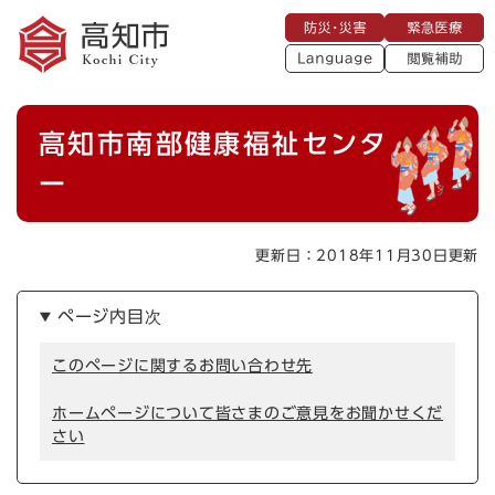
ペ
メニューを飛ばして本文へ
防
緊
ー
災
急
・
L
医
ジ
災
a
療
閲
の
害
n
覧
g
先
u
補
本
頭
a
高知市南部健康福祉センタ
助
g
文
で
e
す
ー
。
更新日：2018年11月30日更新
ページ内目次
このページに関するお問い合わせ先
ホームページについて皆さまのご意見をお聞かせくだ
さい