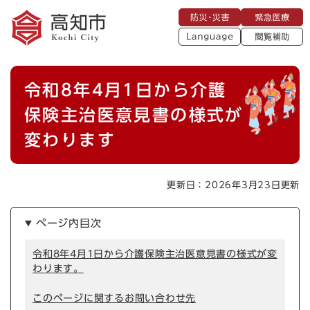
ペ
メニューを飛ばして本文へ
防
緊
ー
災
急
・
L
医
ジ
災
a
療
閲
の
害
n
覧
g
先
u
補
本
頭
a
令和8年4月1日から介護
助
g
文
で
e
す
保険主治医意見書の様式が
。
変わります
更新日：2026年3月23日更新
ページ内目次
令和8年4月1日から介護保険主治医意見書の様式が変
わります。
このページに関するお問い合わせ先