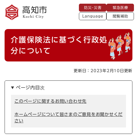
ペ
メニューを飛ばして本文へ
防
緊
ー
災
急
・
L
医
ジ
災
a
療
閲
の
害
n
覧
g
先
u
補
本
頭
a
介護保険法に基づく行政処
助
g
文
で
e
す
分について
。
更新日：2023年2月10日更新
ページ内目次
このページに関するお問い合わせ先
ホームページについて皆さまのご意見をお聞かせくだ
さい