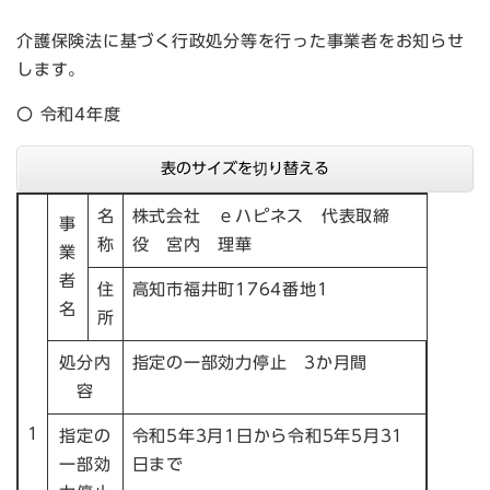
介護保険法に基づく行政処分等を行った事業者をお知らせ
します。
〇 令和4年度
表のサイズを切り替える
名
株式会社 ｅハピネス 代表取締
事
称
役 宮内 理華
業
者
住
高知市福井町1764番地1
名
所
処分内
指定の一部効力停止 3か月間
容
1
指定の
令和5年3月1日から令和5年5月31
一部効
日まで