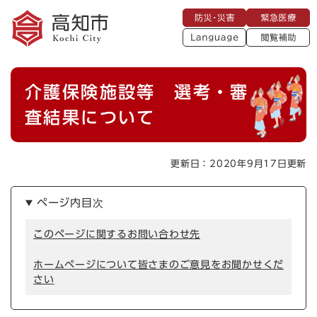
ペ
メニューを飛ばして本文へ
防
緊
ー
災
急
・
L
医
ジ
災
a
療
閲
の
害
n
覧
g
先
u
補
本
頭
a
介護保険施設等 選考・審
助
g
文
で
e
す
査結果について
。
更新日：2020年9月17日更新
ページ内目次
このページに関するお問い合わせ先
ホームページについて皆さまのご意見をお聞かせくだ
さい