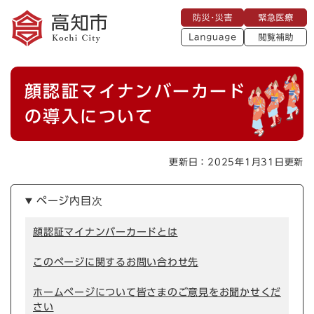
ペ
メニューを飛ばして本文へ
防
緊
ー
災
急
・
L
医
ジ
災
a
療
閲
の
害
n
覧
g
先
u
補
本
頭
a
顔認証マイナンバーカード
助
g
文
で
e
す
の導入について
。
更新日：2025年1月31日更新
ページ内目次
顔認証マイナンバーカードとは
このページに関するお問い合わせ先
ホームページについて皆さまのご意見をお聞かせくだ
さい