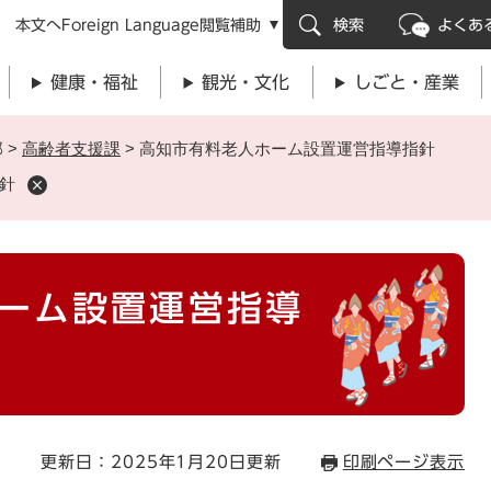
メニューを飛ばして本文へ
本文へ
Foreign Language
閲覧補助
検索
よくあ
健康・福祉
観光・文化
しごと・産業
部
>
高齢者支援課
>
高知市有料老人ホーム設置運営指導指針
針
ーム設置運営指導
更新日：2025年1月20日更新
印刷ページ表示