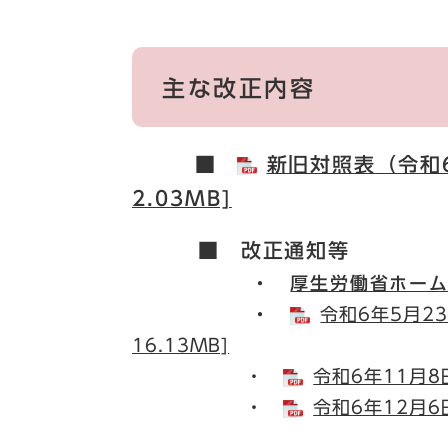
主な改正内容
■
新旧対照表（令和6
2.03MB]
​ ■
改正通知等
・
厚生労働省ホー
・
令和6年5月23
16.13MB]
・
令和6年11月8
・
令和6年12月6