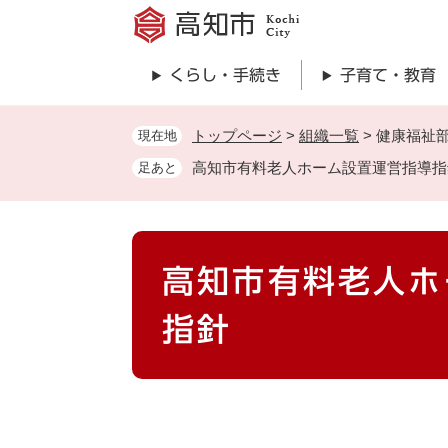
ペ
ー
ジ
くらし・手続き
子育て・教育
の
先
頭
トップページ
>
組織一覧
>
健康福祉
現在地
で
高知市有料老人ホーム設置運営指導指
足あと
す
。
本
高知市有料老人ホ
文
指針