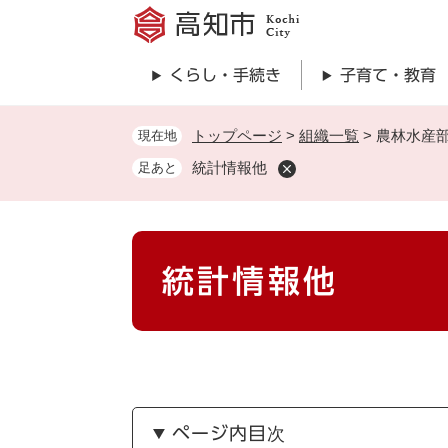
ペ
ー
ジ
くらし・手続き
子育て・教育
の
先
頭
トップページ
>
組織一覧
>
農林水産
現在地
で
統計情報他
足あと
す
。
本
統計情報他
文
ページ内目次