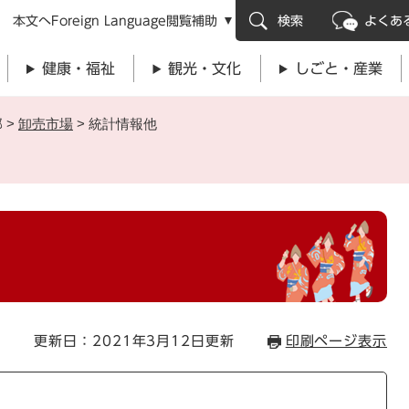
メニューを飛ばして本文へ
本文へ
Foreign Language
閲覧補助
検索
よくあ
健康・福祉
観光・文化
しごと・産業
部
>
卸売市場
>
統計情報他
更新日：2021年3月12日更新
印刷ページ表示