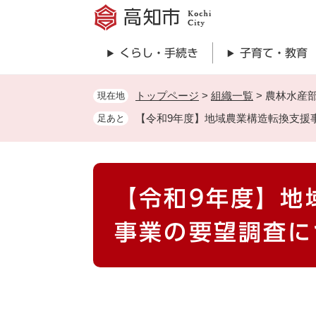
ペ
ー
ジ
くらし・手続き
子育て・教育
の
先
頭
トップページ
>
組織一覧
>
農林水産
現在地
で
【令和9年度】地域農業構造転換支援
足あと
す
。
本
【令和9年度】地
文
事業の要望調査に