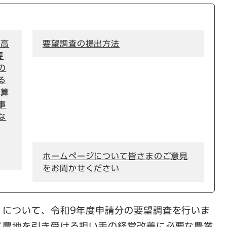
、高
要望調査の提出方法
要
の
る
予算
事
な
ホームページについて皆さまのご意見
をお聞かせください
）について、令和9年度申請分の要望調査を行いま
て農地を引き受ける担い手の経営改善に必要な農業