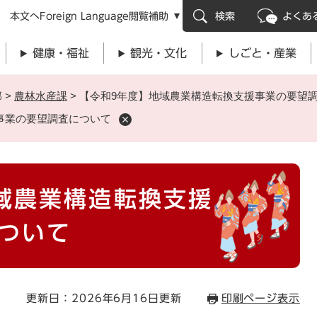
メニューを飛ばして本文へ
本文へ
Foreign Language
閲覧補助
検索
よくあ
健康・福祉
観光・文化
しごと・産業
部
>
農林水産課
>
【令和9年度】地域農業構造転換支援事業の要望
事業の要望調査について
域農業構造転換支援
ついて
更新日：2026年6月16日更新
印刷ページ表示