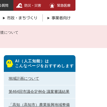
る質問
防災・災害
緊急医療
市政・まちづくり
事業者向け
調査について
AI（人工知能）は
こんなページをおすすめします
地域計画について
第464回市議会定例会 議案審議結果
「高知（高知市）農業振興地域整備