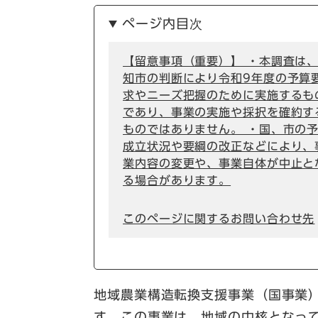
ページ内目次
【留意事項（重要）】 ・本調査は
知市の判断により令和9年度の予算
求やニーズ把握のために実施するも
であり、事業の実施や採択を確約す
ものではありません。 ・国、市の
成立状況や要綱の改正などにより、
業内容の変更や、事業自体が中止と
る場合があります。
このページに関するお問い合わせ先
地域農業構造転換支援事業（国事業
す。この事業は、地域の中核となっ