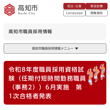
ペ
メニューを飛ばして本文へ
防
緊
ー
災
急
・
L
医
ジ
災
a
療
閲
の
害
n
覧
g
先
u
補
頭
a
高知市職員採用情報
助
g
で
e
す
。
高知市職員採用情報メニュー
本
令和8年度職員採用資格試
文
験（任期付短時間勤務職員
（事務2））6月実施 第
1次合格者発表