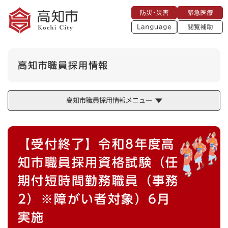
ペ
メニューを飛ばして本文へ
防
緊
ー
災
急
・
L
医
ジ
災
a
療
閲
の
害
n
覧
g
先
u
補
頭
a
高知市職員採用情報
助
g
で
e
す
。
高知市職員採用情報メニュー
本
【受付終了】令和8年度高
文
知市職員採用資格試験（任
期付短時間勤務職員（事務
2）※障がい者対象）6月
実施