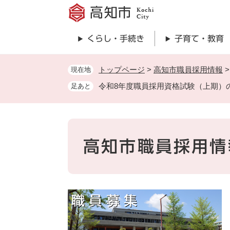
ペ
ー
ジ
くらし・手続き
子育て・教育
の
先
頭
トップページ
>
高知市職員採用情報
現在地
で
令和8年度職員採用資格試験（上期）
足あと
す
。
高知市職員採用情