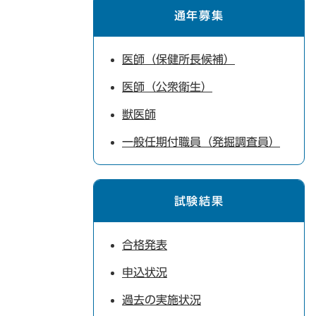
通年募集
医師（保健所長候補）
医師（公衆衛生）
獣医師
一般任期付職員（発掘調査員）
試験結果
合格発表
申込状況
過去の実施状況