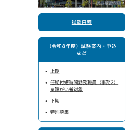
試験日程
（令和8年度）試験案内・申込
など
上期
任期付短時間勤務職員（事務2）
※障がい者対象
下期
特別募集