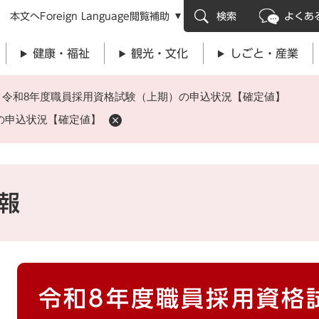
メニューを飛ばして本文へ
本文へ
Foreign Language
閲覧補助
検索
よくあ
健康・福祉
観光・文化
しごと・産業
>
令和8年度職員採用資格試験（上期）の申込状況【確定値】
の申込状況【確定値】
報
本
令和8年度職員採用資格
文