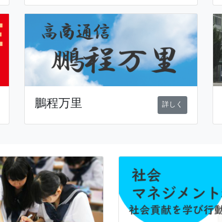
鵬程万里
詳しく