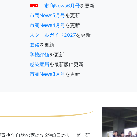
市商News6月号
を更新
市商News5月号
を更新
市商News4月号
を更新
スクールガイド2027
を更新
進路
を更新
学校評価
を更新
感染症届
を最新版に更新
市商News3月号
を更新
号
青少年自然の家にて2泊3日のリーダー研