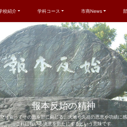
学校紹介
学科コース
市商News
鵬程万里
大きなスケールや心意気で世界を舞台に躍動していけ