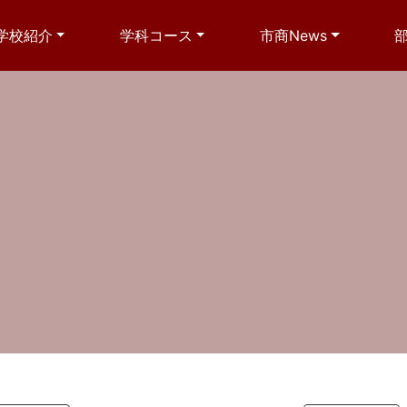
学校紹介
学科コース
市商News