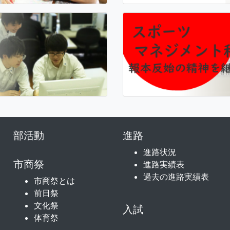
部活動
進路
進路状況
市商祭
進路実績表
過去の進路実績表
市商祭とは
前日祭
文化祭
入試
体育祭