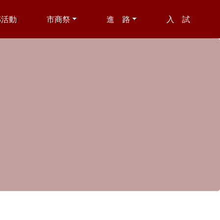
部活動
市商祭
進 路
入 試