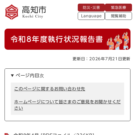
ペ
メニューを飛ばして本文へ
防
緊
ー
災
急
・
L
医
ジ
災
a
療
閲
の
害
n
覧
g
先
u
補
本
頭
a
令和8年度執行状況報告書
助
g
文
で
e
す
。
更新日：2026年7月21日更新
ページ内目次
このページに関するお問い合わせ先
ホームページについて皆さまのご意見をお聞かせくだ
さい