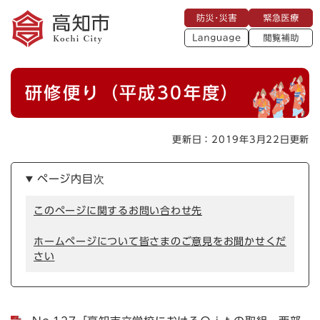
ペ
メニューを飛ばして本文へ
防
緊
ー
災
急
・
L
医
ジ
災
a
療
閲
の
害
n
覧
g
先
u
補
本
頭
a
研修便り（平成30年度）
助
g
文
で
e
す
。
更新日：2019年3月22日更新
ページ内目次
このページに関するお問い合わせ先
ホームページについて皆さまのご意見をお聞かせくだ
さい