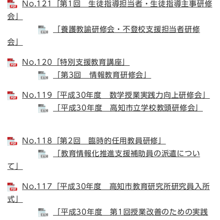
No.121「第1回 生徒指導担当者・生徒指導主事研修
会」
「養護教諭研修会・不登校支援担当者研修
会」
No.120「特別支援教育講座」
「第3回 情報教育研修会」
No.119「平成30年度 数学授業実践力向上研修会」
「平成30年度 高知市立学校教頭研修会」
No.118「第2回 臨時的任用教員研修」
「教育情報化推進支援補助員の派遣につい
て」
No.117「平成30年度 高知市教育研究所研究員入所
式」
「平成30年度 第1回授業改善のための実践