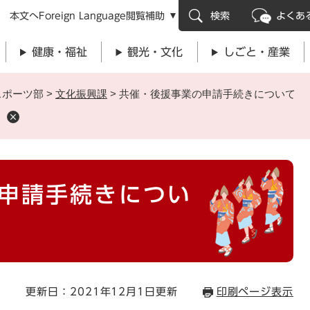
メニューを飛ばして本文へ
本文へ
Foreign Language
閲覧補助
検索
よくあ
健康・福祉
観光・文化
しごと・産業
スポーツ部
>
文化振興課
>
共催・後援事業の申請手続きについて
申請手続きについ
更新日：2021年12月1日更新
印刷ページ表示