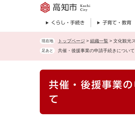
ペ
ー
ジ
くらし・手続き
子育て・教育
の
先
頭
トップページ
>
組織一覧
>
文化観光
現在地
で
共催・後援事業の申請手続きについて
足あと
す
。
本
共催・後援事業の
文
て