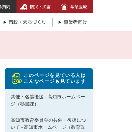
る質問
防災・災害
緊急医療
市政・まちづくり
事業者向け
このページを見ている人は
こんなページも見ています
共催・名義後援 - 高知市ホームペー
ジ（秘書課）
高知市教育委員会の共催・後援につ
いて - 高知市ホームページ（教育政