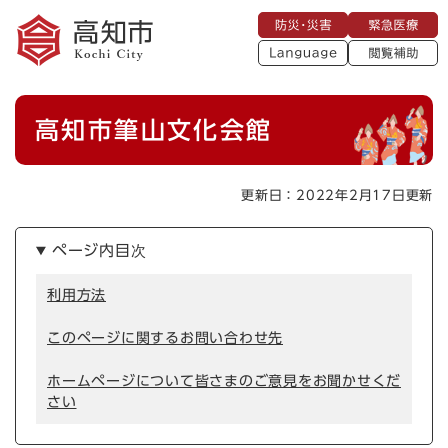
ペ
メニューを飛ばして本文へ
防
緊
ー
災
急
・
L
医
ジ
災
a
療
閲
の
害
n
覧
g
先
u
補
本
頭
a
高知市筆山文化会館
助
g
文
で
e
す
。
更新日：2022年2月17日更新
ページ内目次
利用方法
このページに関するお問い合わせ先
ホームページについて皆さまのご意見をお聞かせくだ
さい