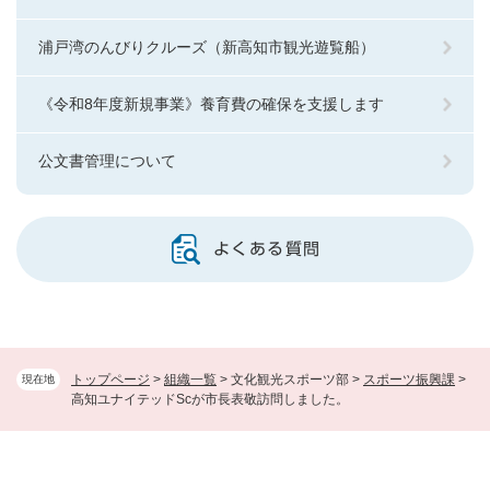
浦戸湾のんびりクルーズ（新高知市観光遊覧船）
《令和8年度新規事業》養育費の確保を支援します
公文書管理について
よくある質問
トップページ
>
組織一覧
>
文化観光スポーツ部
>
スポーツ振興課
>
現在地
高知ユナイテッドScが市長表敬訪問しました。