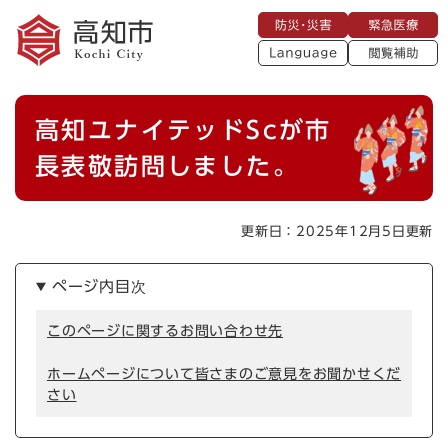
ペ
メニューを飛ばして本文へ
防
緊
ー
災
急
・
L
医
ジ
災
a
療
閲
の
害
n
覧
g
先
u
補
本
頭
a
高知ユナイテッドScが市
助
g
文
で
e
す
長表敬訪問しました。
。
更新日：2025年12月5日更新
ページ内目次
このページに関するお問い合わせ先
ホームページについて皆さまのご意見をお聞かせくだ
さい