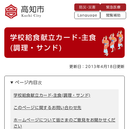
ペ
メニューを飛ばして本文へ
防
緊
ー
災
急
・
L
医
ジ
災
a
療
閲
の
害
n
覧
g
先
u
補
本
頭
a
学校給食献立カード-主食
助
g
文
で
e
す
(調理・サンド)
。
更新日：2013年4月18日更新
ページ内目次
学校給食献立カード-主食(調理・サンド)
このページに関するお問い合わせ先
ホームページについて皆さまのご意見をお聞かせくだ
さい