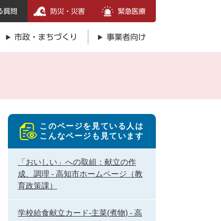
る質問
防災・災害
緊急医療
市政・まちづくり
事業者向け
このページを見ている人は
こんなページも見ています
「おいしい」への取組：献立の作
成、調理 - 高知市ホームページ（教
育政策課）
学校給食献立カード-主菜(煮物) - 高