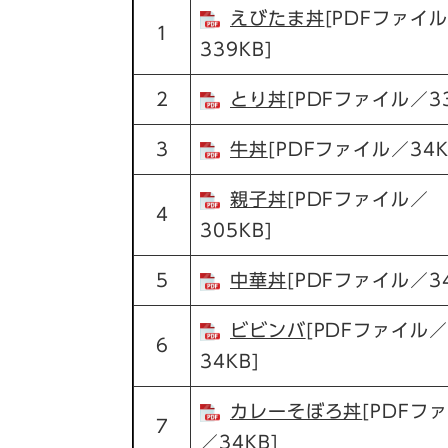
えびたま丼
[PDFファイ
1
339KB]
2
とり丼
[PDFファイル／33
3
牛丼
[PDFファイル／34K
親子丼
[PDFファイル／
4
305KB]
5
中華丼
[PDFファイル／34
ビビンバ
[PDFファイル／
6
34KB]
カレーそぼろ丼
[PDFフ
7
／34KB]