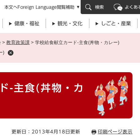
メニューを飛ばして本文へ
本文へ
Foreign Language
閲覧補助
検索
よくあ
健康・福祉
観光・文化
しごと・産業
会
>
教育政策課
>
学校給食献立カード-主食(丼物・カレー)
ー)
ド-主食(丼物・カ
更新日：2013年4月18日更新
印刷ページ表示