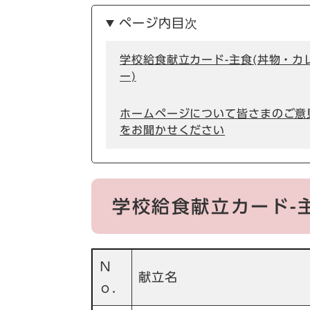
ページ内目次
学校給食献立カード-主食(丼物・カ
ー)
ホームページについて皆さまのご意
をお聞かせください
学校給食献立カード-
Ｎ
献立名
ｏ．