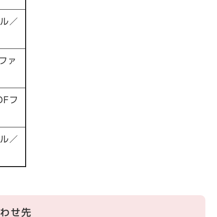
イル／
Fファ
DFフ
イル／
わせ先