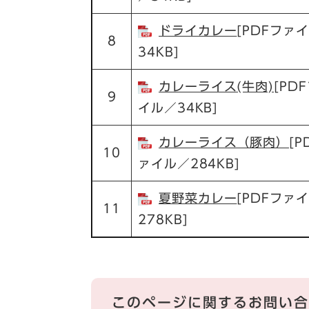
ドライカレー
[PDFファ
8
34KB]
カレーライス(牛肉)
[PD
9
イル／34KB]
カレーライス（豚肉）
[P
10
ァイル／284KB]
夏野菜カレー
[PDFファ
11
278KB]
このページに関するお問い合