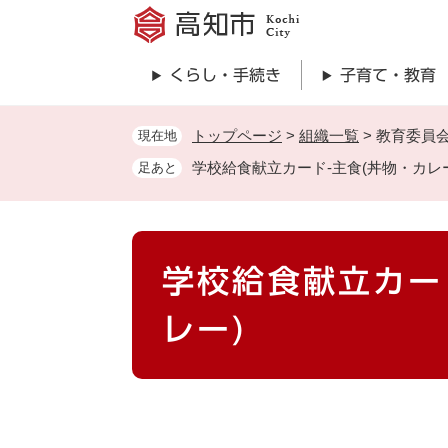
ペ
ー
ジ
くらし・手続き
子育て・教育
の
先
頭
トップページ
>
組織一覧
>
教育委員
現在地
で
学校給食献立カード-主食(丼物・カレ
足あと
す
。
本
学校給食献立カー
文
レー)