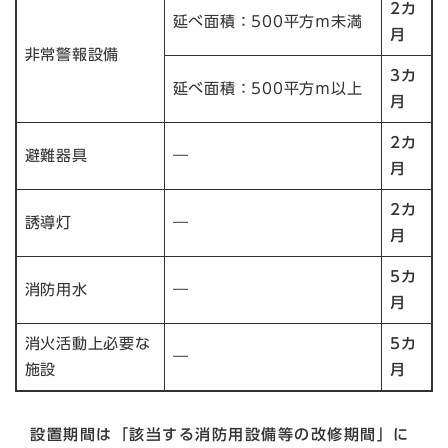
2カ
延べ面積：500平方ｍ未満
月
非常警報設備
3カ
延べ面積：500平方ｍ以上
月
2カ
避難器具
―
月
2カ
誘導灯
―
月
5カ
消防用水
―
月
消火活動上必要な
5カ
―
施設
月
設置期間は「該当する消防用設備等の改修期間」に