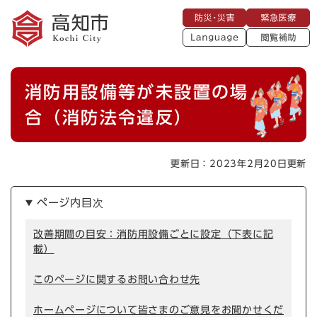
ペ
メニューを飛ばして本文へ
防
緊
ー
災
急
・
L
医
ジ
災
a
療
閲
の
害
n
覧
g
先
u
補
本
頭
a
消防用設備等が未設置の場
助
g
文
で
e
す
合（消防法令違反）
。
更新日：2023年2月20日更新
ページ内目次
改善期間の目安：消防用設備ごとに設定（下表に記
載）
このページに関するお問い合わせ先
ホームページについて皆さまのご意見をお聞かせくだ